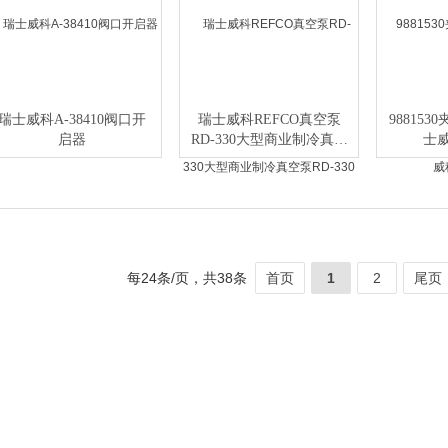
瑞士威科A-38410阀口开
瑞士威科REFCO真空泵
988153
启器
RD-330大型商业制冷真空
士威
泵RD-330
每24条/页，共38条
首页
1
2
尾页