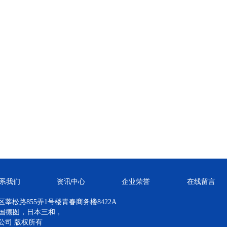
系我们
资讯中心
企业荣誉
在线留言
莘松路855弄1号楼青春商务楼8422A
德国德图，日本三和，
公司 版权所有