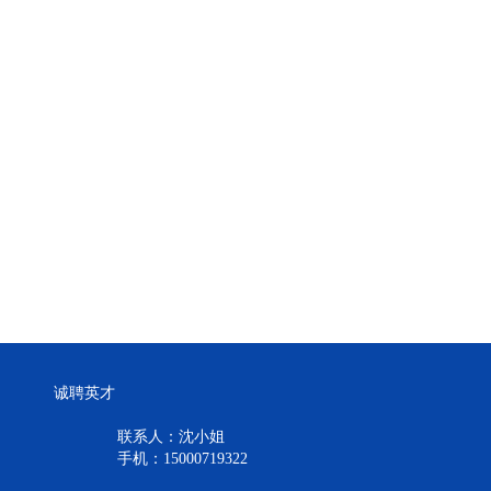
诚聘英才
联系人：沈小姐
手机：15000719322